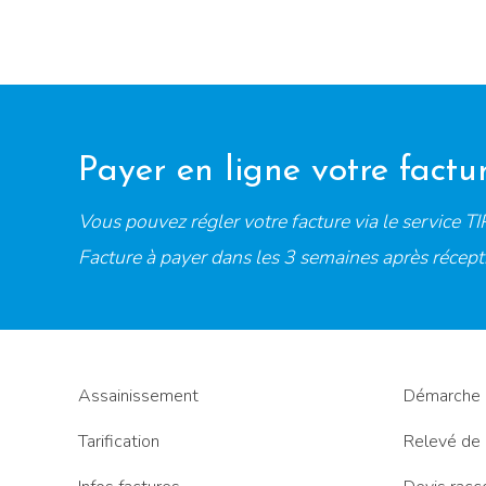
Payer en ligne votre factu
Vous pouvez régler votre facture via le service TIP
Facture à payer dans les 3 semaines après récept
Assainissement
Démarche 
Tarification
Relevé de