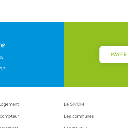
re
PAYER
I.
ion.
logement
Le SIVOM
 compteur
Les communes