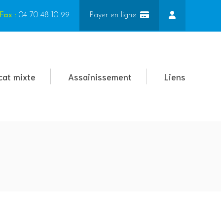
Fax :
04 70 48 10 99
Payer en ligne
cat mixte
Assainissement
Liens