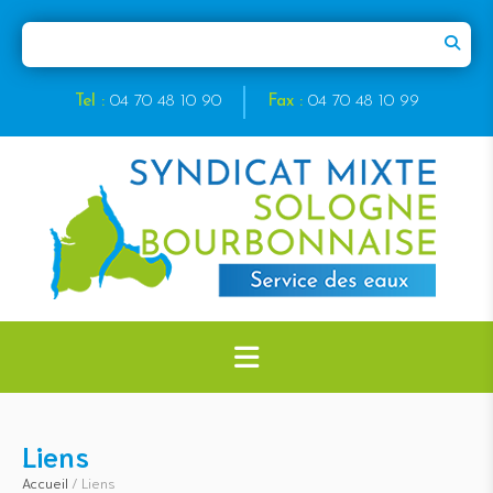
Tel :
04 70 48 10 90
Fax :
04 70 48 10 99
Liens
Accueil
/
Liens